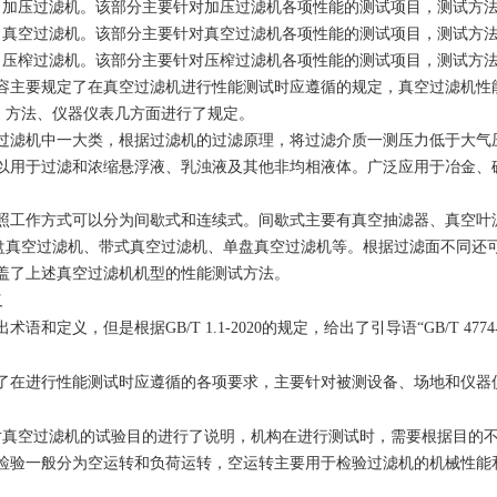
：加压过滤机。该部分主要针对加压过滤机各项性能的测试项目，测试方法
：真空过滤机。该部分主要针对真空过滤机各项性能的测试项目，测试方
：压榨过滤机。该部分主要针对压榨过滤机各项性能的测试项目，测试方
容主要规定了在真空过滤机进行性能测试时应遵循的规定，真空过滤机性
、方法、仪器仪表几方面进行了规定。
过滤机中一大类，根据过滤机的过滤原理，将过滤介质一测压力低于大气
以用于过滤和浓缩悬浮液、乳浊液及其他非均相液体。广泛应用于冶金、
照工作方式可以分为间歇式和连续式。间歇式主要有真空抽滤器、真空叶
盘真空过滤机、带式真空过滤机、单盘真空过滤机等。根据过滤面不同还
盖了上述真空过滤机机型的性能测试方法。
义
术语和定义，但是根据GB/T 1.1-2020的规定，给出了引导语“GB/T 4
了在进行性能测试时应遵循的各项要求，主要针对被测设备、场地和仪器
1条，对真空过滤机的试验目的进行了说明，机构在进行测试时，需要根据目的
检验一般分为空运转和负荷运转，空运转主要用于检验过滤机的机械性能
。