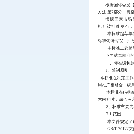
根据国标委发【
方法 第2部分：真
根据国家市场监
机
》被批准发布，发
本标准起草单
标准化研究院、江
本标准主要起
下面就本标准
一、标准编制
1
、编制原则
本标准在制定工作
用推广相结合，统
本标准在结构编
术内容时，综合考
2
、标准主要内
2.1
范围
本文件规定了
GB/T 301