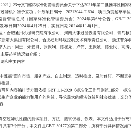
2021】23号文“国家标准化管理委员会关于下达2021年第二批推荐性
空过滤机》准予立项，计划项目编号：20213044-T-604，项目负责起
督管理总局（国家标准化管理委员会）2024年第6号公告，GB/T 30177
布日期2024年4月25日，实施日期2024年11与1日。
位：合肥通用机械研究院有限公司、河南大张过滤设备有限公司、青岛核
苏新宏大集团有限公司、合肥通用环境控制技术有限责任公司、浙江菲尔
草人员：周进、朱碧肖、张振利、陈崔龙、卢伟、王振波、陈爱民、高涛
的主要起草情况做介绍：
原则和主要内容
中遵循“面向市场、服务产业、自主制定、适时推出、及时修订、不断完
筹推进。
写和内容编排等方面依据 GBT 1.1-2020《标准化工作导则第1部
虑生产企业的能力和用户的利益，寻求最大的经济效益和社会效益，充分
容
真空过滤机性能的测试项目、方法、测试仪器、仪表。本文件适用于分离
77文件共有3个部分，本文件是GB/T 30177的第二部分，所有部分具体情况如