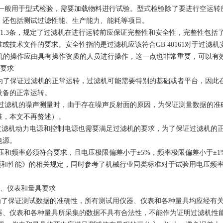
一般用于型式检验，需要加载物料进行试验。型式检验除了要进行空运转
，还包括测试过滤性能、生产能力、能耗等项目。
2条和4.1.3条，规定了过滤机在进行运转前应保证完整性和安全性，完整性
或技术文件的要求。安全性指的是过滤机应该符合GB 40161对于过滤
机的操作应由具有操作资质的人员进行操作，这一点也非常重要，可以有
要求
1条， 为了保证过滤机的正常运转，过滤机可能需要特别的基础或者平台，
设备的正常运转。
过滤机的噪声测量时，由于存在噪声反射面的原因，为保证测量数据的准确性，
准，本文不再赘述）。
2条，过滤机动力电源和控制电源也需要满足过滤机的要求，为了保证过滤机
电源。
和频率必须符合要求，且电压极限偏差小于±5%，频率极限偏差小于±1%。根据G
 定额和性能》的相关规定，同时参考了机械行业同类标准对于试验用电压
、仪表和量具要求
1条，为了保证测试数据的准确性，所有测试用仪器、仪表和各种量具均应经
器、仪表和各种量具所采集的数据不具有合法性，不能作为证明过滤机性