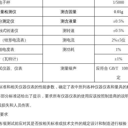
电子秤
1/5000
含量检测仪
测含固量
0.01g
分测定仪
测含液量
±0.5%
触式转速仪
测转速
±0.5%
表（钳形电流表）
测电流
2%±5位
相电度表
测功耗
1%
计（瓦特计）
±1%
试仪器、仪表
测量噪声
应符合 GB/T 108
定
标准和相关仪器仪表的性能参数，确定了表中所列各种仪器仪表和量具的
2条，本部分标准还给出了提示，要求所有仪器仪表的使用应该按照制造商的
成损失和人员伤害。
要求
各项测试前应对其是否按相关标准或技术文件的规定设计和制造进行核验