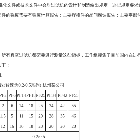
准化文件或技术文件中会对过滤机的设计和制造给出规定，这些规定要求
部件的强度需要有强度计算报告；主要焊接件的晶间腐蚀报告；主要零部
非所有真空过滤机都需要进行测量这些指标，工作组搜集了目前国内在进
如下：
机
(转速为0.2/0.5系列) 杭州某公司
PF2
PF6
PF14
PF18
PF25
PF34
PF42
PF55
2
6
14
18
25
34
42
55
1.5
5
11
15
20
28
35
46
12
16
16
18
20
20
20
20
0.2/0.5