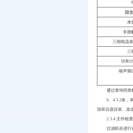
固
水
非接
三相电流
三
功率
噪声测
通过查询同类
b、4.3.
毁坏仪器仪表，造
2.3.4
文件检查
过滤机在进行